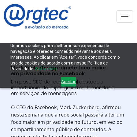
Usamos cookies para melhorar sua experiência de
navegação e oferecer conteúdo relevante aos seus
interesses. Ao clicar em “Aceitar”, você concorda com o
uso de cookies de acordo com a nossa Política de
Mark Zuckerberg promete foco maior
Privacidade.
Saiba mais
em privacidade no Facebook
Em post, CEO da rede social destacou
Aceitar
importância da criptografia e efemeridade
em serviços de mensagens
O CEO do Facebook, Mark Zuckerberg, afirmou
nesta semana que a rede social passará a ter um
foco maior em privacidade no futuro, em vez do
compartilhamento público de conteúdos. A
promessa foi feita juntamente com a