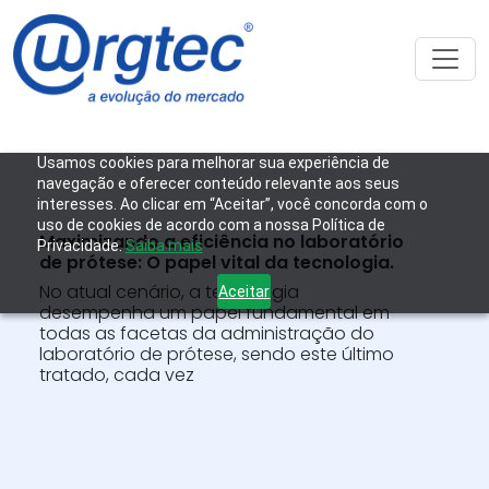
Usamos cookies para melhorar sua experiência de
navegação e oferecer conteúdo relevante aos seus
interesses. Ao clicar em “Aceitar”, você concorda com o
uso de cookies de acordo com a nossa Política de
Maximizando a eficiência no laboratório
Privacidade.
Saiba mais
de prótese: O papel vital da tecnologia.
No atual cenário, a tecnologia
Aceitar
desempenha um papel fundamental em
todas as facetas da administração do
laboratório de prótese, sendo este último
tratado, cada vez